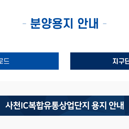
-
분양용지 안내
-