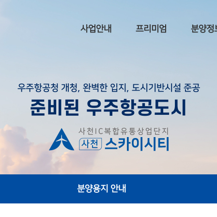
사업안내
프리미엄
분양정
사업개요
입지환경
분양용지 
우주항공청 개청, 완벽한 입지, 도시기반시설 준공
회사소개
도시기반시설 준공
준비된 우주항공도시
개발컨셉
우주항공청 설립
토지이용계획
조감도, 투시도
오시는길
분양용지 안내